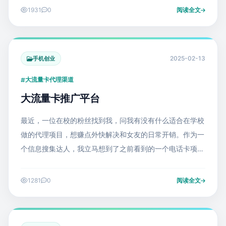
1931
0
阅读全文
2025-02-13
手机创业
大流量卡代理渠道
大流量卡推广平台
最近，一位在校的粉丝找到我，问我有没有什么适合在学校
做的代理项目，想赚点外快解决和女友的日常开销。作为一
个信息搜集达人，我立马想到了之前看到的一个电话卡项
目。虽然当时因为事情多没深入了解，但既然有粉丝问了，
我决定好好研究一下。结果不查不知道
1281
0
阅读全文