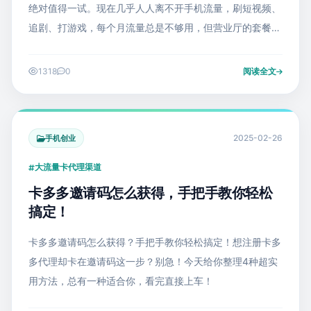
绝对值得一试。现在几乎人人离不开手机流量，刷短视频、
追剧、打游戏，每个月流量总是不够用，但营业厅的套餐又
贵又少。这时候，线上大流量卡就成了刚需——月租低至
29元，流量动辄100G以上，用户
1318
0
阅读全文
2025-02-26
手机创业
大流量卡代理渠道
卡多多邀请码怎么获得，手把手教你轻松
搞定！
卡多多邀请码怎么获得？手把手教你轻松搞定！想注册卡多
多代理却卡在邀请码这一步？别急！今天给你整理4种超实
用方法，总有一种适合你，看完直接上车！