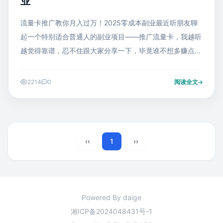
业
流量卡推广教你月入过万！2025零成本副业最近听朋友聊
起一个特别适合普通人的副业项目——推广流量卡，我越听
越觉得靠谱，忍不住跟大家分享一下，毕竟谁不想多赚点零
花钱呢！
2214
0
阅读全文
‹‹
1
››
Powered By daige
湘ICP备2024048431号-1