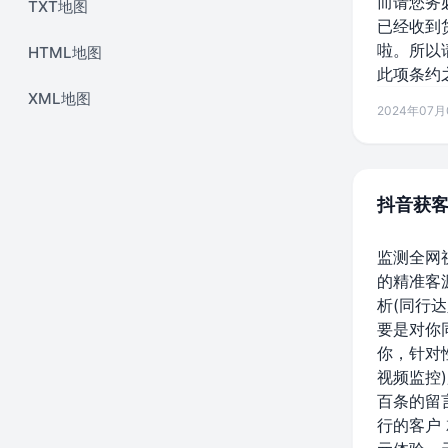
而请您务
TXT地图
已经收到
啦。所以
HTML地图
此项条约
XML地图
2024年07月0
抖音获
监测全网
的精准客
析(同行
要是对你
你，针对
视频监控
百条的留
行的客户 