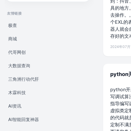
到：抖音
具的地方
友情链接
去操作。
个EXL
极查
器人就会
存好的文
商城
2024年07月1
代哥网创
大数据查询
pytho
三角洲行动代肝
pytho
木霖科技
写调试算
指导编写
AI资讯
虚拟类定
的代码就
AI智能回复神器
定制不满