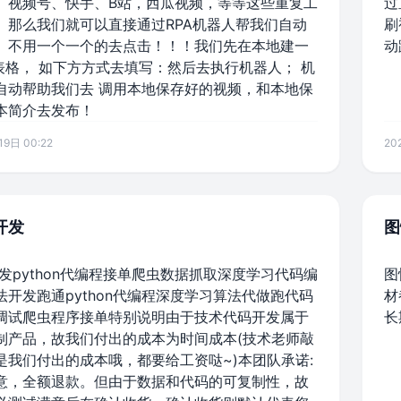
、视频号、快手、B站，西瓜视频，等等这些重复工
过
。那么我们就可以直接通过RPA机器人帮我们自动
刷
。不用一个一个的去点击！！！我们先在本地建一
动
的表格， 如下方方式去填写：然后去执行机器人； 机
自动帮助我们去 调用本地保存好的视频，和本地保
本简介去发布！
9日 00:22
20
n开发
图
n开发python代编程接单爬虫数据抓取深度学习代码编
图
法开发跑通python代编程深度学习算法代做跑代码
材
调试爬虫程序接单特别说明由于技术代码开发属于
长
制产品，故我们付出的成本为时间成本(技术老师敲
是我们付出的成本哦，都要给工资哒~)本团队承诺:
意，全额退款。但由于数据和代码的可复制性，故