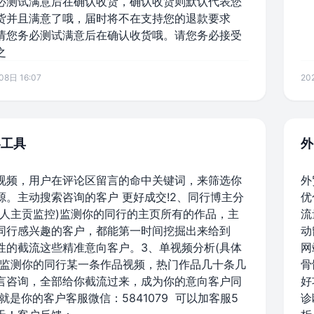
必测试满意后在确认收货，确认收货则默认代表您
货并且满意了哦，届时将不在支持您的退款要求
请您务必测试满意后在确认收货哦。请您务必接受
之
8日 16:07
20
客工具
外
视频，用户在评论区留言的命中关键词，来筛选你
外
源。主动搜索咨询的客户 更好成交!2、同行博主分
优
达人主贡监控)监测你的同行的主页所有的作品，主
流
同行感兴趣的客户，都能第一时间挖掘出来给到
动
性的截流这些精准意向客户。3、单视频分析(具体
网
)监测你的同行某一条作品视频，热门作品几十条几
骨
言咨询，全部给你截流过来，成为你的意向客户同
好
就是你的客户客服微信：5841079 可以加客服5
诊