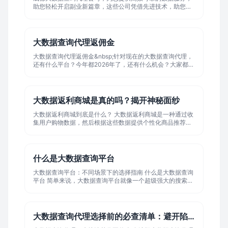
助您轻松开启副业新篇章，这些公司凭借先进技术，助您精
准获取各类数据，为创业之路保驾护航，抓住机遇，与成都
大数据查询代理公司携手，共创辉煌。
大数据查询代理返佣金
大数据查询代理返佣金&nbsp;针对现在的大数据查询代理，
还有什么平台？今年都2026年了，还有什么机会？大家都知
道现在贷款行业越来越难做，然后很多人都不去做大数据。
这种客户都比较懒，但是这个大数据查询的需求还在。就是
因为客户资质太差了，所以需求才会有。各种网贷，各种申
请。所以需求也会有。不管是说客户去申请啊，还是说去查
大数据返利商城是真的吗？揭开神秘面纱
对方是否有很多网贷，不管是相亲还是做企业被调都有很大
的作用。今天我们来主要讲一下大数据查询代理返佣金的平
大数据返利商城到底是什么？ 大数据返利商城是一种通过收
台。
集用户购物数据，然后根据这些数据提供个性化商品推荐并
返还一定比例佣金的平台。简单来说，就是你在这些平台上
购物，平台会根据你的浏览历史、购买习惯等数据信息，给
你推荐可能感兴趣的商品，并返还部分钱款作为奖励。 大白
话解释：就像你去超市买东西，超市老板记得你喜欢什么，
什么是大数据查询平台
下次给你推荐一些你可能想买的东西，然后给你一张优惠
券，下次买东西可以少付点钱。大数据
大数据查询平台：不同场景下的选择指南 什么是大数据查询
平台 简单来说，大数据查询平台就像一个超级强大的搜索引
擎，但它能处理和分析的信息量比普通搜索引擎大得多。想
象一下，普通搜索引擎找信息就像在图书馆里找一本书，而
大数据查询平台则像是拥有整个图书馆的所有信息，还能帮
你快速找出你需要的那几本书，甚至还能告诉你这些书之间
大数据查询代理选择前的必查清单：避开陷阱...
的联系。对于需要处理大量信息的人来说，这种平台简直是