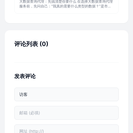
神器。 哪些人最适合使用大数据查
大数据查询代理：先搞清楚你要什么 在选择大数据查询代理
服务前，先问自己："我真的需要什么类型的数据？"是市场
分析、客户信息，还是其他特定数据？明确需求后，才能找
到合适的查询系统。很多人在选择时被花哨的广告吸引，结
果发现服务并不符合实际需求。记住，大数据查询代理就像
买工具，不是越贵越好，而是越适合越好。 检查清单一：评
估大数据查询系统的真实性 选择大数据查询代理服务时，第
一步就是核实系统的真实性。一
评论列表 (0)
发表评论