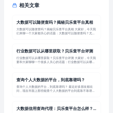
相关文章
大数据可以随便查吗？揭秘贝乐查平台真相
大数据可以随便查吗？揭秘贝乐查平台真相 大家好，今天我
们来聊一个大家都关心的话题：大数据可以随便查吗？尤其
是现在各种贷款平台满天飞，我们的个人信息到底有多安
全？今天我就带大家深入了解一个最近很火的平台——贝乐
查，看看它到底靠不靠谱。 贝乐查：平台怎么样？ 贝乐查是
一个自称能通过大数据查询个人信用状况的平台。我特意体
行业数据可以从哪里获取？贝乐查平台评测
验了一下这个平台，发现它确实能查到不少信息，但你要问
我它怎么样，我的看法是：有利有弊
行业数据可以从哪里获取？贝乐查平台评测 大家好，今天我
要和大家聊聊一个很多人关心的话题：行业数据可以从哪里
获取？作为一名经常需要做市场分析的小编，我最近发现了
一个挺不错的平台——贝乐查。今天就以一个真实用户的身
份，给大家好好点评一下这个平台到底怎么样。 贝乐查平台
怎么样？ 说实话，一开始我对贝乐查也是抱着怀疑的态度。
查询个人大数据的平台，到底靠谱吗？
毕竟现在网上各种平台五花八门，不知道哪些是真的靠谱。
但用了一段时间后，我发现这个平
查询个人大数据的平台，到底靠谱吗？ 最近好多朋友都在
问，现在市面上那些能查个人大数据的平台到底靠不靠谱？
今天我就来给大家扒一扒，特别是最近特别火的"贝乐查"，
到底是个什么情况。 贝乐查：平台怎么样？ 说实话，一开始
我也是抱着怀疑的态度去了解贝乐查的。毕竟现在网上这类
平台太多了，鱼龙混杂，一不小心就可能踩坑。但用了一段
大数据信用查询代理：贝乐查平台怎么样？做...
时间后，我发现这个平台还真有点东西。 首先，它的界面设