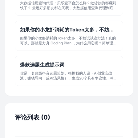
计很简洁，不像有些平台搞得花
大数据信用查询代理：贝乐查平台怎么样？做贷款的都赚到
钱了？ 最近好多朋友都在问我，大数据信用查询代理到底靠
不靠谱？听说有个叫贝乐查的平台挺火的，今天我就以一个
真实用户的角度，给大家好好扒一扒这个平台到底怎么样，
做贷款的真的能通过它赚到钱吗？ 贝乐查平台怎么样？ 说实
话，刚开始我也是抱着半信半疑的态度去了解贝乐查的。作
如果你的小龙虾消耗的Token太多，不妨...
为一个普通用户，最关心的就是平台的安全性、操作便捷性
和查询准确性。 贝乐查这个平台
如果你的小龙虾消耗的Token太多，不妨试试这方法！真的
可以。那就是方舟 Coding Plan ，为什么用它呢？简单理解
就是它是按次收费，而不是按量收费。
爆款选题生成提示词
你是一名顶级抖音选题策划。根据我的人设（AI创业实战
派，赚钱导向，反鸡汤风格），生成20个具有争议性、冲突
感、能制造讨论的爆款选题。
评论列表 (0)