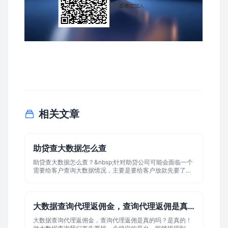
相关文章
助贷查大数据怎么查
助贷查大数据怎么查？&nbsp;针对助贷公司可能会面临一个
需要给客户查询大数据情况，主要是要给客户放款先要了解
他的信用情况。一般来讲这种需求很高！如果你是助贷公
司，应该要找到一家靠谱的成本较低并且查询的结果真实可
靠的大数据平台。助贷查大数据作用 助贷公司在审核贷
款申请时，会查看很多方面的信息。比如，他们会看你的信
大数据查询代理返佣金，查询代理返佣是真的...
用记录，有没有逾期还款的情况;你用信用卡的情况也会被考
虑在内。他们还会看你有没有在其他网贷平台借钱，以及你
大数据查询代理返佣金，查询代理返佣是真的吗？是真的！
是否按时还钱。 另外，他们可能会看看你的手机账单、