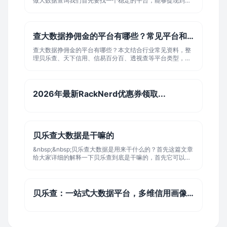
做大数据查询我们首先要找一个稳定的平台，能够提现到账
通话记录这些信息，来判断你
的平台，不会跑路的平台！&nbsp;这几点代哥相信大家都和
我一样的。&nbsp;所以代哥用以上几点需求来给大家找的平
台，大家可以放心推广，放心赚钱！
查大数据挣佣金的平台有哪些？常见平台和代...
查大数据挣佣金的平台有哪些？本文结合行业常见资料，整
理贝乐查、天下信用、信易百分百、透视查等平台类型，并
分析大数据查询平台的代理模式、推广方式及选择要点，适
合贷款、助贷、金融咨询从业者参考。
2026年最新RackNerd优惠券领取...
贝乐查大数据是干嘛的
&nbsp;&nbsp;贝乐查大数据是用来干什么的？首先这篇文章
给大家详细的解释一下贝乐查到底是干嘛的，首先它可以帮
助用户查询到个人的网贷记录，失信名单。以及个人消费的
情况。他为用户提供精准的查询大数据报告。平台提供了高
级版报告Plus专业详细版报告。消费报告等三种报告形式。
贝乐查：一站式大数据平台，多维信用画像，...