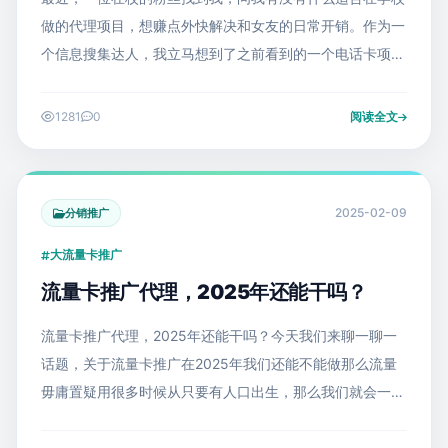
做的代理项目，想赚点外快解决和女友的日常开销。作为一
个信息搜集达人，我立马想到了之前看到的一个电话卡项
目。虽然当时因为事情多没深入了解，但既然有粉丝问了，
我决定好好研究一下。结果不查不知道
1281
0
阅读全文
2025-02-09
分销推广
大流量卡推广
流量卡推广代理，2025年还能干吗？
流量卡推广代理，2025年还能干吗？今天我们来聊一聊一
话题，关于流量卡推广在2025年我们还能不能做那么流量
毋庸置疑用很多时候从只要有人口出生，那么我们就会一直
有这个需求，因为更何况现在又是刷视频的时代，那么流量
基本上都不够用，普遍的话。就