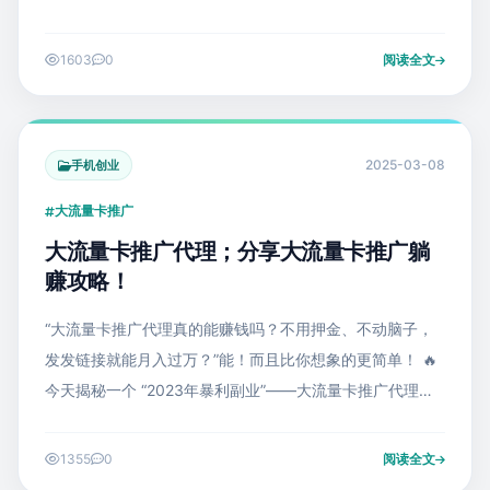
每成功推广一张卡最高可赚150元佣金。我整理了全网最实
用的推广攻略，看完这篇文
1603
0
阅读全文
2025-03-08
手机创业
大流量卡推广
大流量卡推广代理；分享大流量卡推广躺
赚攻略！
“大流量卡推广代理真的能赚钱吗？不用押金、不动脑子，
发发链接就能月入过万？”能！而且比你想象的更简单！ 🔥
今天揭秘一个 “2023年暴利副业”——大流量卡推广代理！
每单狂赚150元，0成本注册、24小时自动到账，学生党
1355
0
阅读全文