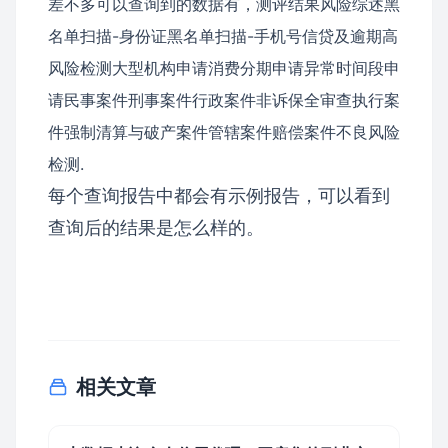
差不多可以查询到的数据有，
测评结果
风险综述
黑
名单扫描-身份证
黑名单扫描-手机号
信贷及逾期高
风险检测
大型机构申请
消费分期申请
异常时间段申
请
民事案件
刑事案件
行政案件
非诉保全审查
执行案
件
强制清算与破产案件
管辖案件
赔偿案件
不良风险
检测.
每个查询报告中都会有示例报告，可以看到
查询后的结果是怎么样的。
相关文章