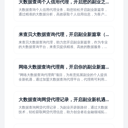
大数据查询个人信用代理，开启您的副业之路...
大数据查询个人信用代理业务，助您轻松开启副业新篇章，
通过精准的大数据分析，高效获取个人信用信息，为客户提
供专业信用评估服务，无需深厚技术背景，简单操作即可掌
握，实现时间自由与收入增长双赢，立即加入，把握信用经
济时代商机，开启您的财富增长之旅。
来查贝大数据查询代理，开启副业新篇章（来...
来查贝大数据查询代理，助力您开启副业新篇章，作为专业
的大数据查询平台，来查贝提供精准、高效的数据服务，满
足多样化查询需求，加入代理团队，享受全方位客服支持，
轻松掌握运营技巧，实现额外收入增长，无论您是职场新人
还是资深人士，来查贝都为您铺设了一条低门槛、高回报的
副业之路，助您事业更上一层楼。
网络大数据查询代理商，开启你的副业新篇章...
"网络大数据查询代理商"项目，为有意拓展副业的个人提供
全新机遇，通过加盟大数据查询代理平台，代理商可利用先
进技术，为客户提供高效、精准的数据查询服务，此平台汇
集海量数据资源，覆盖多个领域，满足多样化查询需求，加
入后，代理商将享受专业培训、技术支持及丰厚收益，轻松
开启副业新篇章，实现个人价值与财富双增长。
大数据查询网贷代理记录，开启副业新机遇（...
大数据查询网贷代理记录，为副业开辟新路径，通过大数据
技术，轻松获取网贷代理信息，助力创业者在金融领域拓展
副业，实现财富增值，想知道如何查询？关注相关平台，开
启你的副业之旅。